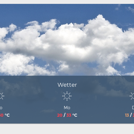
Wetter
o
Mo
30
°C
20
/
33
°C
13
/