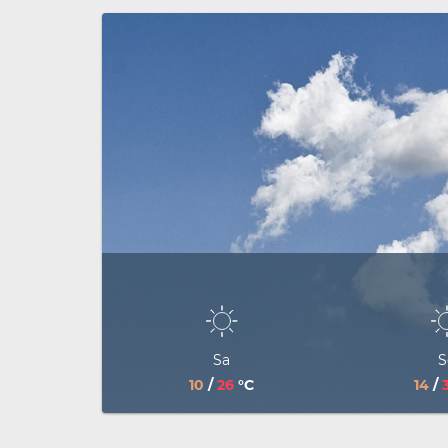
Sa
S
10
/
26
°C
14
/