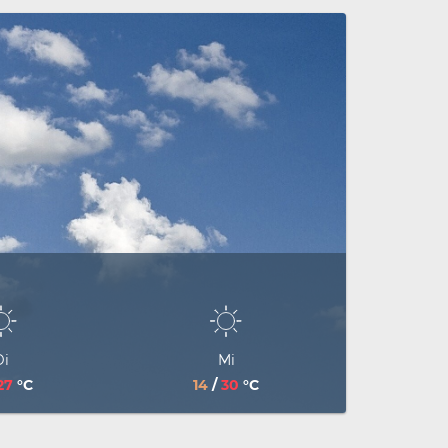
Di
Mi
27
°C
14
/
30
°C